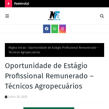
Padeiro(a)
Trê
N
O
V
A
S
V
Página inicial
Oportunidade de Estágio Profissional Remunerado –
Técnicos Agropecuários
A
G
Oportunidade de Estágio
A
Profissional Remunerado –
S
Técnicos Agropecuários
julho 29, 2025