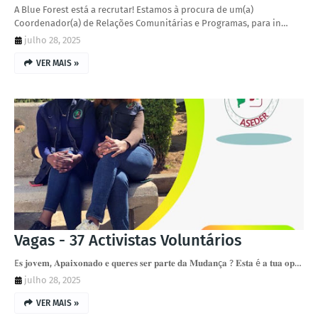
A Blue Forest está a recrutar! Estamos à procura de um(a)
Coordenador(a) de Relações Comunitárias e Programas, para in…
julho 28, 2025
VER MAIS »
Vagas - 37 Activistas Voluntários
E𝐬 𝐣𝐨𝐯𝐞𝐦, 𝐀𝐩𝐚𝐢𝐱𝐨𝐧𝐚𝐝𝐨 𝐞 𝐪𝐮𝐞𝐫𝐞𝐬 𝐬𝐞𝐫 𝐩𝐚𝐫𝐭𝐞 𝐝𝐚 𝐌𝐮𝐝𝐚𝐧ç𝐚 ? 𝐄𝐬𝐭𝐚 é 𝐚 𝐭𝐮𝐚 𝐨𝐩…
julho 28, 2025
VER MAIS »