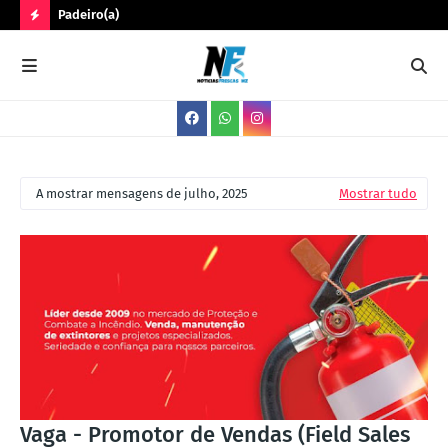
Padeiro(a)
Trê
N
O
V
A
S
A mostrar mensagens de julho, 2025
Mostrar tudo
V
A
G
A
S
Vaga - Promotor de Vendas (Field Sales