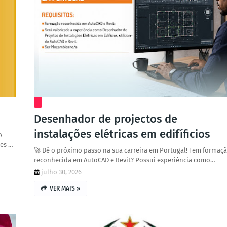
Desenhador de projectos de
instalações elétricas em edifíficios
A
res …
🚀 Dê o próximo passo na sua carreira em Portugal! Tem formaç
reconhecida em AutoCAD e Revit? Possui experiência como…
julho 30, 2026
VER MAIS »