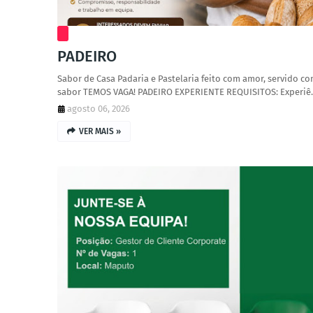
PADEIRO
Sabor de Casa Padaria e Pastelaria feito com amor, servido c
sabor TEMOS VAGA! PADEIRO EXPERIENTE REQUISITOS: Experi
agosto 06, 2026
VER MAIS »