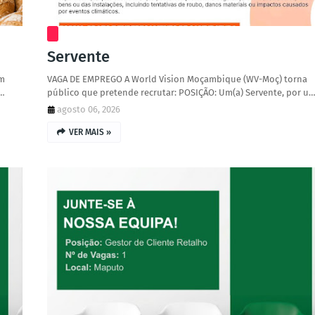
Servente
om
VAGA DE EMPREGO A World Vision Moçambique (WV-Moç) torna
ê…
público que pretende recrutar: POSIÇÃO: Um(a) Servente, por u
agosto 06, 2026
VER MAIS »