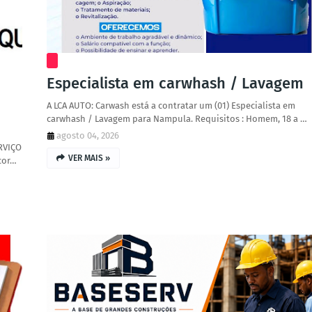
Especialista em carwhash / Lavagem
A LCA AUTO: Carwash está a contratar um (01) Especialista em
carwhash / Lavagem para Nampula. Requisitos : Homem, 18 a …
agosto 04, 2026
RVIÇO
VER MAIS »
cor…