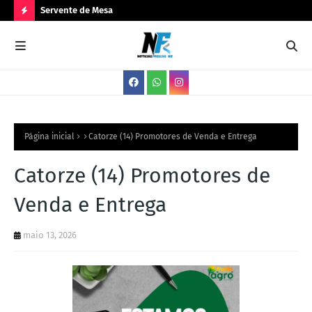
Servente de Mesa
PA
N
O
V
A
S
V
Página inicial
Catorze (14) Promotores de Venda e Entrega
A
Catorze (14) Promotores de
G
Venda e Entrega
A
S
maio 13, 2026