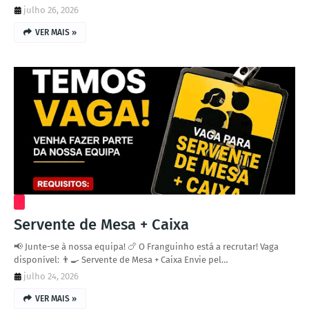
julho 26, 2026
VER MAIS »
Servente de Mesa + Caixa
📢 Junte-se à nossa equipa! 🍗 O Franguinho está a recrutar! Vaga
disponível: 👨‍🍳 Servente de Mesa + Caixa Envie pel…
julho 24, 2026
VER MAIS »