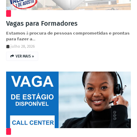
Vagas para Formadores
𝗘𝘀𝘁𝗮𝗺𝗼𝘀 à 𝗽𝗿𝗼𝗰𝘂𝗿𝗮 𝗱𝗲 𝗽𝗲𝘀𝘀𝗼𝗮𝘀 𝗰𝗼𝗺𝗽𝗿𝗼𝗺𝗲𝘁𝗶𝗱𝗮𝘀 𝗲 𝗽𝗿𝗼𝗻𝘁𝗮𝘀
𝗽𝗮𝗿𝗮 𝗳𝗮𝘇𝗲𝗿 𝗮…
julho 28, 2026
VER MAIS »