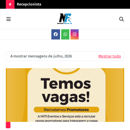
Recepcionista
Ser
N
O
V
A
S
A mostrar mensagens de julho, 2026
Mostrar tudo
V
A
G
A
S