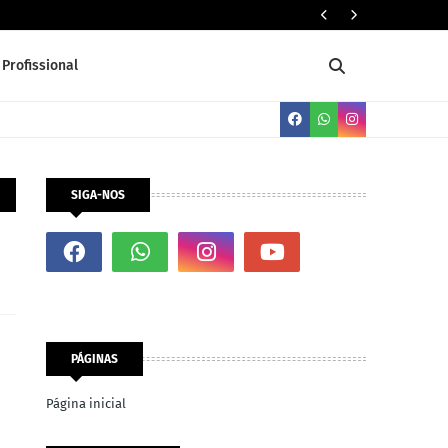
Três (03) 
Profissional
SIGA-NOS
PÁGINAS
Página inicial