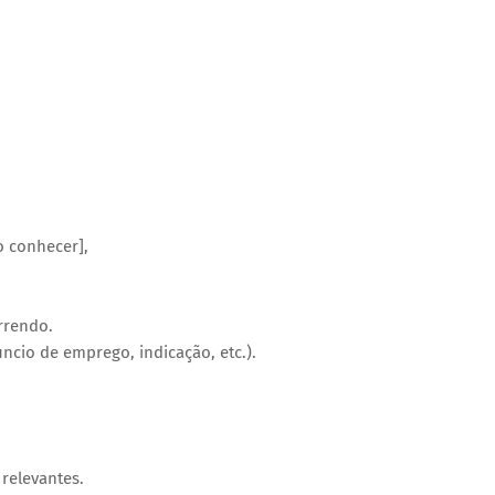
o conhecer],
rrendo.
cio de emprego, indicação, etc.).
 relevantes.