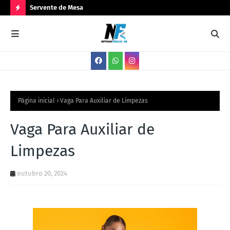
Servente de Mesa
PA
N
O
V
A
S
V
Página inicial
Vaga Para Auxiliar de Limpezas
A
Vaga Para Auxiliar de
G
Limpezas
A
S
outubro 20, 2024