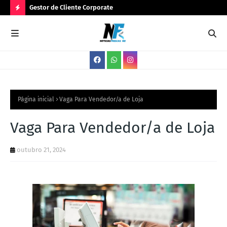
Gestor de Cliente Corporate
Ges
N
O
V
A
S
V
Página inicial
Vaga Para Vendedor/a de Loja
A
Vaga Para Vendedor/a de Loja
G
A
outubro 21, 2024
S