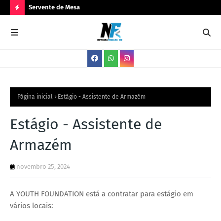
Servente de Mesa
PA
N
O
V
A
S
V
Página inicial
Estágio - Assistente de Armazém
A
Estágio - Assistente de
G
Armazém
A
S
novembro 25, 2024
A YOUTH FOUNDATION está a contratar para estágio em
vários locais: