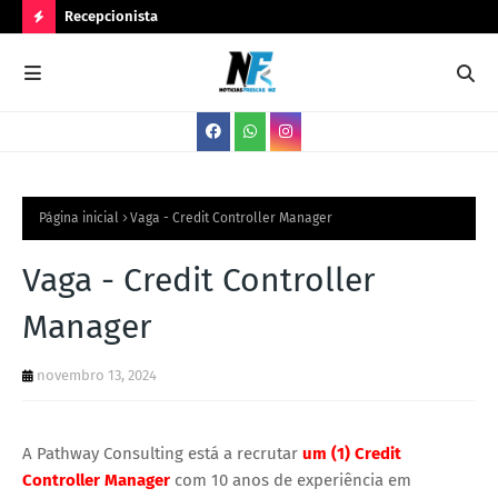
Recepcionista
Ser
N
O
V
A
S
V
Página inicial
Vaga - Credit Controller Manager
A
Vaga - Credit Controller
G
Manager
A
S
novembro 13, 2024
A Pathway Consulting está a recrutar
um (1) Credit
Controller Manager
com 10 anos de experiência em