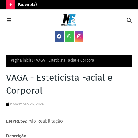
Padeiro(a)
Trê
N
O
V
A
S
V
Página inicial
VAGA - Esteticista Facial e Corporal
A
VAGA - Esteticista Facial e
G
Corporal
A
S
novembro 26, 2024
EMPRESA
: Mio Reabilitação
Descrição