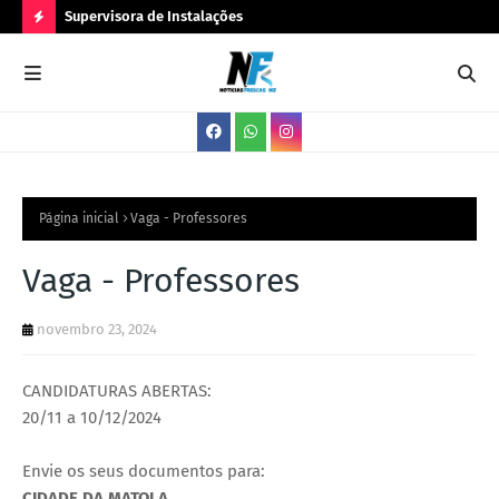
Supervisora de Instalações
Téc
N
O
V
A
S
V
Página inicial
Vaga - Professores
A
Vaga - Professores
G
A
novembro 23, 2024
S
CANDIDATURAS ABERTAS:
20/11 a 10/12/2024
Envie os seus documentos para:
CIDADE DA MATOLA