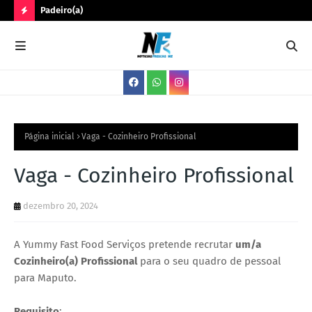
Padeiro(a)
Trê
N
O
V
A
S
V
Página inicial
Vaga - Cozinheiro Profissional
A
Vaga - Cozinheiro Profissional
G
A
dezembro 20, 2024
S
A Yummy Fast Food Serviços pretende recrutar
um/a
Cozinheiro(a) Profissional
para o seu quadro de pessoal
para Maputo.
Requisito
: