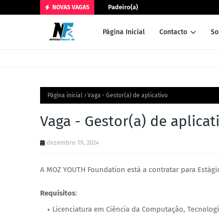
Padeiro(a)
NOVAS VAGAS
Página Inicial
Contacto
So
Página inicial
Vaga - Gestor(a) de aplicativo
Vaga - Gestor(a) de aplicat
dezembro 19, 2024
A MOZ YOUTH Foundation está a contratar para Estág
Requisitos
:
Licenciatura em Ciência da Computação, Tecnologia