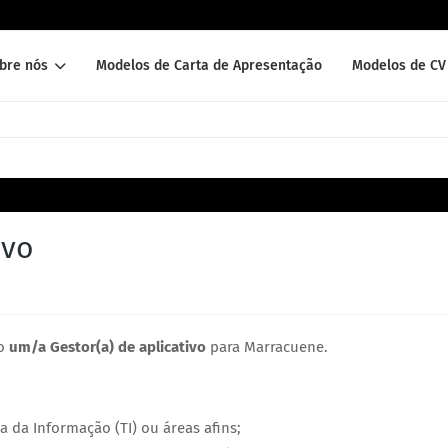
bre nós
Modelos de Carta de Apresentação
Modelos de CV 
ivo
io
um/a Gestor(a) de aplicativo
para Marracuene.
 da Informação (TI) ou áreas afins;