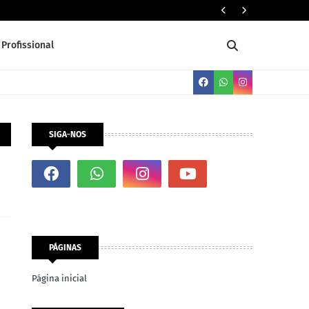
Três (03) 
Profissional
SIGA-NOS
PÁGINAS
Página inicial