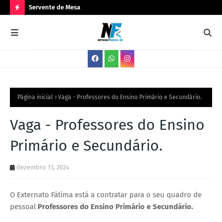
Servente de Mesa
PA
N
O
V
A
S
V
Página inicial
Vaga - Professores do Ensino Primário e Secundário.
A
Vaga - Professores do Ensino
G
Primário e Secundário.
A
S
dezembro 13, 2024
O Externato Fátima está a contratar para o seu quadro de
pessoal
Professores do Ensino Primário e Secundário.