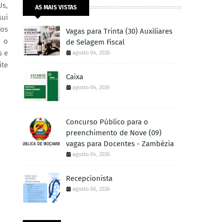
Us,
AS MAIS VISTAS
sui
vos
Vagas para Trinta (30) Auxiliares
o o
de Selagem Fiscal
s e
agosto 04, 2026
ite
Caixa
agosto 04, 2026
Concurso Público para o
preenchimento de Nove (09)
vagas para Docentes - Zambézia
agosto 04, 2026
Recepcionista
agosto 06, 2026