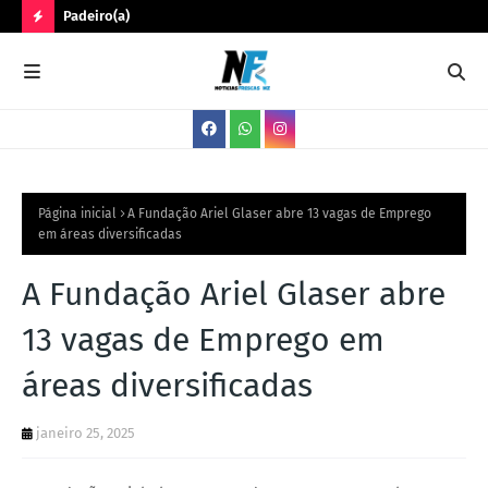
Padeiro(a)
Trê
N
O
V
A
S
V
Página inicial
A Fundação Ariel Glaser abre 13 vagas de Emprego
em áreas diversificadas
A
G
A Fundação Ariel Glaser abre
A
13 vagas de Emprego em
S
áreas diversificadas
janeiro 25, 2025