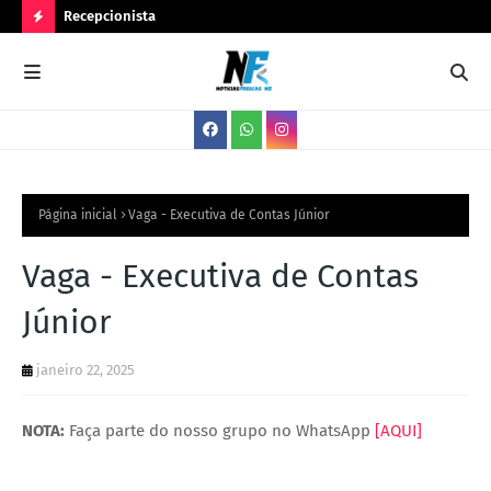
Recepcionista
Ser
N
O
V
A
S
V
Página inicial
Vaga - Executiva de Contas Júnior
A
Vaga - Executiva de Contas
G
Júnior
A
S
janeiro 22, 2025
NOTA:
Faça parte do nosso grupo no WhatsApp
[AQUI]