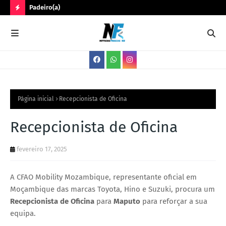
Padeiro(a)
Trê
N
O
V
A
S
V
Página inicial
Recepcionista de Oficina
A
Recepcionista de Oficina
G
A
fevereiro 17, 2025
S
A CFAO Mobility Mozambique, representante oficial em
Moçambique das marcas Toyota, Hino e Suzuki, procura um
Recepcionista de Oficina
para
Maputo
para reforçar a sua
equipa.