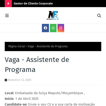
Gestor de Cliente Corporate
Ges
N
O
V
A
S
V
Página inicial
Vaga - Assistente de Programa
A
Vaga - Assistente de
G
Programa
A
S
fevereiro 12, 2025
Local
: Embaixada da Suíça Maputo/Moçambique ,
Início
: 1 de Abril 2025
Candidate-se:
Envie o seu CV e a sua carta de motivação