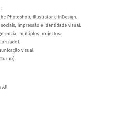
s.
 Photoshop, Illustrator e InDesign.
ociais, impressão e identidade visual.
erenciar múltiplos projectos.
lorizado).
municação visual.
cturno).
 All