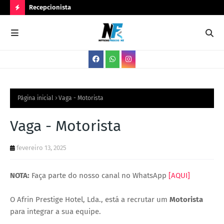
Recepcionista
Ser
N
O
V
A
S
V
Página inicial
Vaga - Motorista
A
Vaga - Motorista
G
A
fevereiro 13, 2025
S
NOTA:
Faça parte do nosso canal no WhatsApp
[AQUI]
O Afrin Prestige Hotel, Lda., está a recrutar um
Motorista
para integrar a sua equipe.