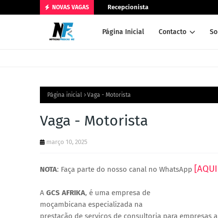
Recepcionista
NOVAS VAGAS
Página Inicial
Contacto
So
Página inicial
Vaga - Motorista
Vaga - Motorista
março 10, 2025
[AQUI
NOTA
: Faça parte do nosso canal no WhatsApp
A
GCS AFRIKA
, é uma empresa de
moçambicana especializada na
prestação de serviços de consultoria para empresas a