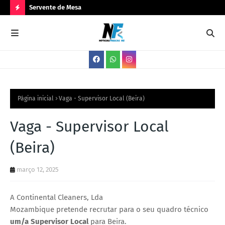
Servente de Mesa
PA
N
O
V
A
S
V
Página inicial
Vaga - Supervisor Local (Beira)
A
Vaga - Supervisor Local
G
(Beira)
A
S
março 12, 2025
A Continental Cleaners, Lda
Mozambique pretende recrutar para o seu quadro técnico
um/a Supervisor
Local
para Beira.