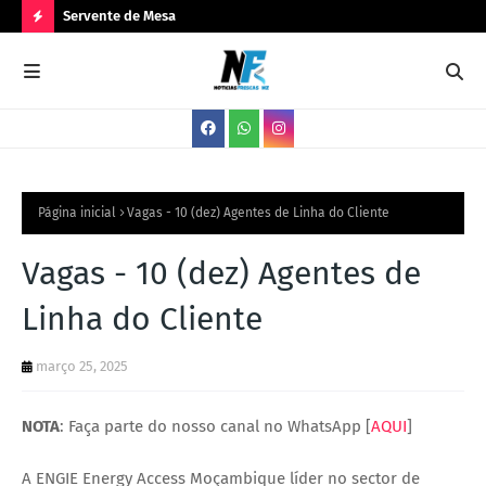
Servente de Mesa
PA
N
O
V
A
S
V
Página inicial
Vagas - 10 (dez) Agentes de Linha do Cliente
A
Vagas - 10 (dez) Agentes de
G
Linha do Cliente
A
S
março 25, 2025
NOTA
: Faça parte do nosso canal no WhatsApp [
AQUI
]
A ENGIE Energy Access Moçambique líder no sector de