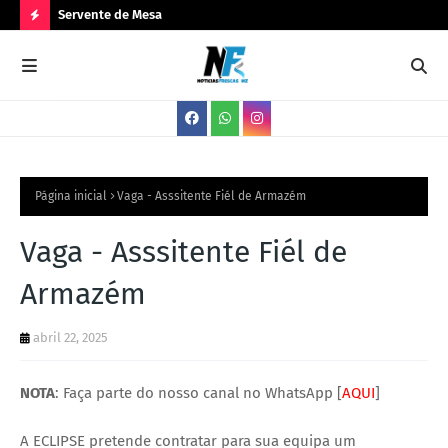
Servente de Mesa
PA
N
O
V
A
S
V
Página inicial
Vaga - Asssitente Fiél de Armazém
A
Vaga - Asssitente Fiél de
G
Armazém
A
S
abril 22, 2025
NOTA
: Faça parte do nosso canal no WhatsApp [
AQUI
]
A ECLIPSE pretende contratar para sua equipa um