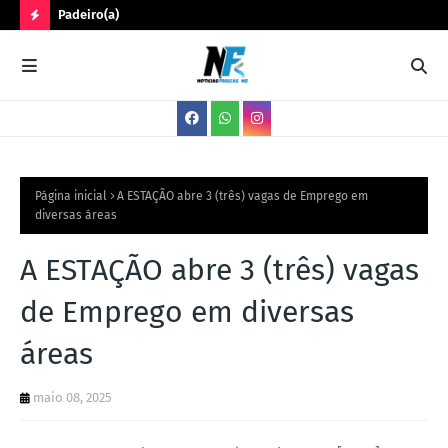
Padeiro(a)
Trê
N
O
V
A
S
V
Página inicial
A ESTAÇÃO abre 3 (três) vagas de Emprego em
diversas áreas
A
G
A ESTAÇÃO abre 3 (três) vagas
A
de Emprego em diversas
S
áreas
maio 08, 2025