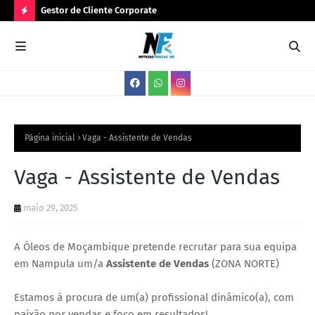
Gestor de Cliente Corporate
Ges
N
O
V
A
S
V
Página inicial
Vaga - Assistente de Vendas
A
Vaga - Assistente de Vendas
G
A
maio 29, 2025
S
A Óleos de Moçambique pretende recrutar para sua equipa
em Nampula um/a
Assistente
de
Vendas
(ZONA NORTE)
Estamos à procura de um(a) profissional dinâmico(a), com
paixão por vendas e foco em resultados!