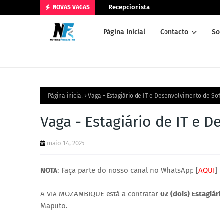
Recepcionista
NOVAS VAGAS
Página Inicial
Contacto
So
Página inicial
Vaga - Estagiário de IT e Desenvolvimento de So
Vaga - Estagiário de IT e 
maio 14, 2025
NOTA
: Faça parte do nosso canal no WhatsApp [
AQUI
]
A VIA MOZAMBIQUE está a contratar
02 (dois) Estagiá
Maputo.