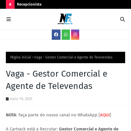
Recepcionista
Ser
N
O
V
A
S
V
Página inicial
Vaga - Gestor Comercial e Agente de Televendas
A
Vaga - Gestor Comercial e
G
Agente de Televendas
A
S
maio 19, 2025
NOTA
: Faça parte do nosso canal no WhatsApp [
AQUI
]
A Cartrack está a Recrutar:
Gestor Comercial e Agente de