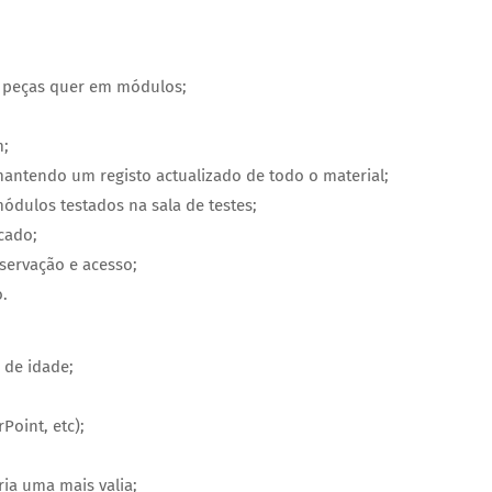
m peças quer em módulos;
m;
antendo um registo actualizado de todo o material;
módulos testados na sala de testes;
cado;
nservação e acesso;
.
 de idade;
Point, etc);
ia uma mais valia;