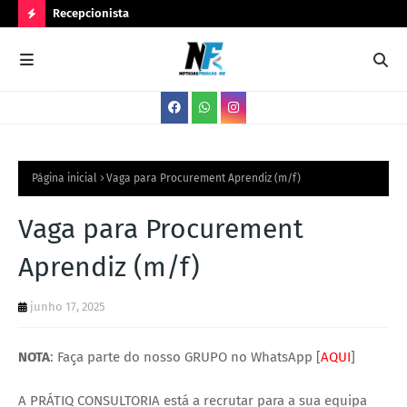
Recepcionista
Ser
N
O
V
A
S
V
Página inicial
Vaga para Procurement Aprendiz (m/f)
A
Vaga para Procurement
G
Aprendiz (m/f)
A
S
junho 17, 2025
NOTA
: Faça parte do nosso GRUPO no WhatsApp [
AQUI
]
A PRÁTIQ CONSULTORIA está a recrutar para a sua equipa