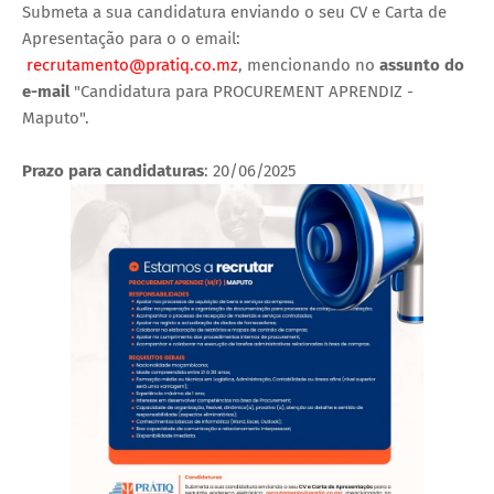
Submeta a sua candidatura enviando o seu CV e Carta de
Apresentação para o o email:
recrutamento@pratiq.co.mz
, mencionando no
assunto do
e-mail
"Candidatura para PROCUREMENT APRENDIZ -
Maputo".
Prazo para candidaturas
: 20/06/2025