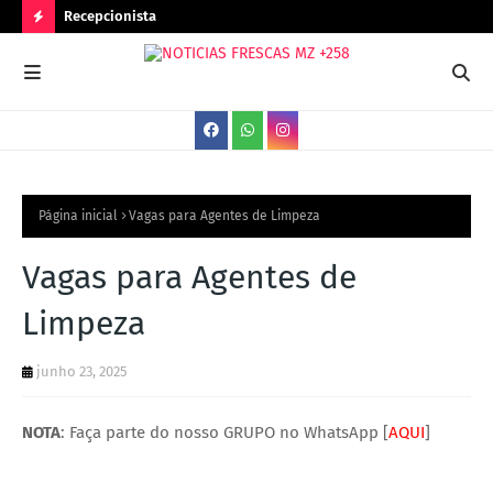
Recepcionista
Ser
N
O
V
A
S
V
Página inicial
Vagas para Agentes de Limpeza
A
Vagas para Agentes de
G
Limpeza
A
S
junho 23, 2025
NOTA
: Faça parte do nosso GRUPO no WhatsApp [
AQUI
]