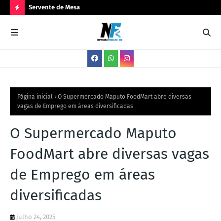
Servente de Mesa
PA
N
O
V
A
S
V
Página inicial
O Supermercado Maputo FoodMart abre diversas
vagas de Emprego em áreas diversificadas
A
G
O Supermercado Maputo
A
FoodMart abre diversas vagas
S
de Emprego em áreas
diversificadas
julho 24, 2025