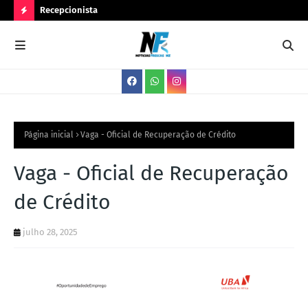
Recepcionista
Ser
N
O
V
A
S
V
Página inicial
Vaga - Oficial de Recuperação de Crédito
A
Vaga - Oficial de Recuperação
G
de Crédito
A
S
julho 28, 2025