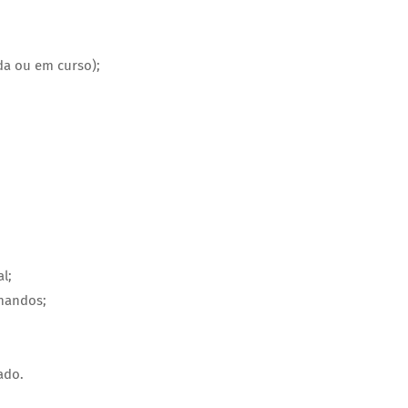
da ou em curso);
l;
mandos;
ado.