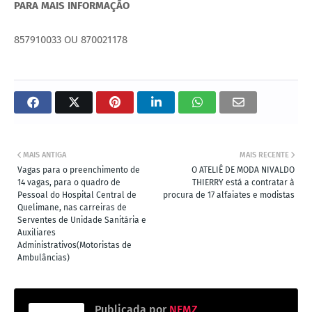
PARA MAIS INFORMAÇÃO
857910033 OU 870021178
MAIS ANTIGA
MAIS RECENTE
Vagas para o preenchimento de
O ATELIÊ DE MODA NIVALDO
14 vagas, para o quadro de
THIERRY está a contratar à
Pessoal do Hospital Central de
procura de 17 alfaiates e modistas
Quelimane, nas carreiras de
Serventes de Unidade Sanitária e
Auxiliares
Administrativos(Motoristas de
Ambulâncias)
Publicada por
NFMZ