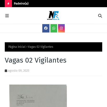
Padeiro(a)
Trê
N
O
V
A
S
V
Página inicial
Vagas 02 Vigilantes
A
Vagas 02 Vigilantes
G
A
agosto 09, 2025
S