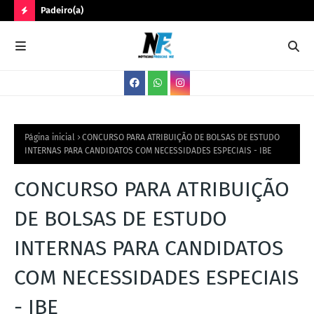
Padeiro(a)
Trê
N
O
V
A
S
V
Página inicial
CONCURSO PARA ATRIBUIÇÃO DE BOLSAS DE ESTUDO
INTERNAS PARA CANDIDATOS COM NECESSIDADES ESPECIAIS - IBE
A
G
CONCURSO PARA ATRIBUIÇÃO
A
DE BOLSAS DE ESTUDO
S
INTERNAS PARA CANDIDATOS
COM NECESSIDADES ESPECIAIS
- IBE