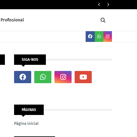
Três (03) 
Profissional
SIGA-NOS
PÁGINAS
Página inicial