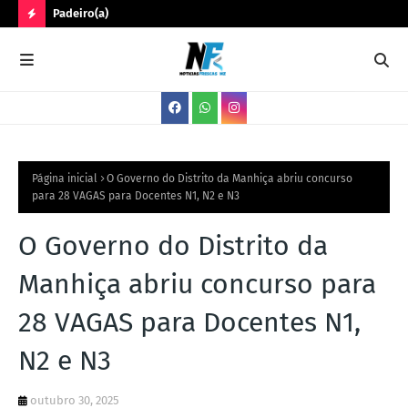
Padeiro(a)
Trê
N
O
V
A
S
V
Página inicial
O Governo do Distrito da Manhiça abriu concurso
para 28 VAGAS para Docentes N1, N2 e N3
A
G
O Governo do Distrito da
A
Manhiça abriu concurso para
S
28 VAGAS para Docentes N1,
N2 e N3
outubro 30, 2025