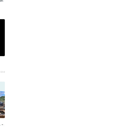
al
 -