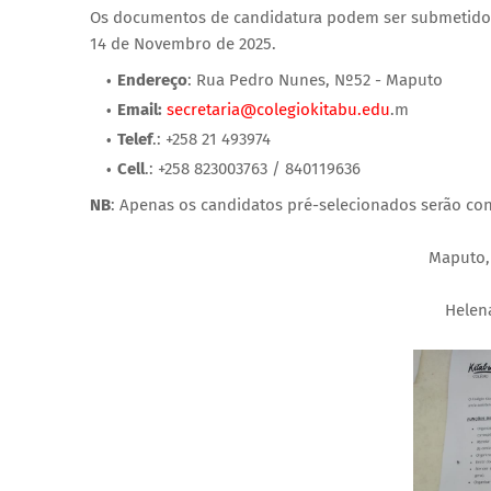
Os documentos de candidatura podem ser submetidos n
14 de Novembro de 2025.
Endereço
: Rua Pedro Nunes, Nº52 - Maputo
Email:
secretaria@colegiokitabu.edu
.m
Telef
.: +258 21 493974
Cell
.: +258 823003763 / 840119636
NB
: Apenas os candidatos pré-selecionados serão co
Maputo,
Helen