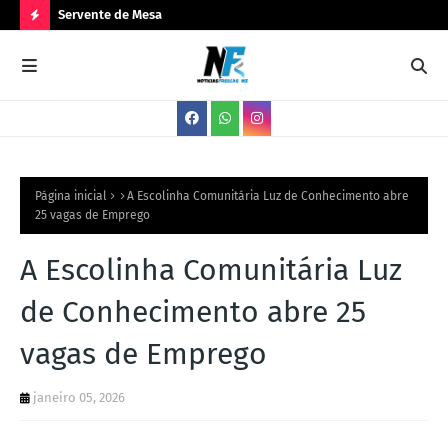
Servente de Mesa
PA
N
O
V
A
S
V
Página inicial
A Escolinha Comunitária Luz de Conhecimento abre
25 vagas de Emprego
A
G
A Escolinha Comunitária Luz
A
de Conhecimento abre 25
S
vagas de Emprego
janeiro 05, 2026