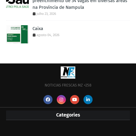
preenchimento de 34 vagas em diversas áreas
na Província de Nampula
julho 23, 2026
Caixa
agosto 04, 2026
NOTICIAS FRESCAS MZ +258
Categories