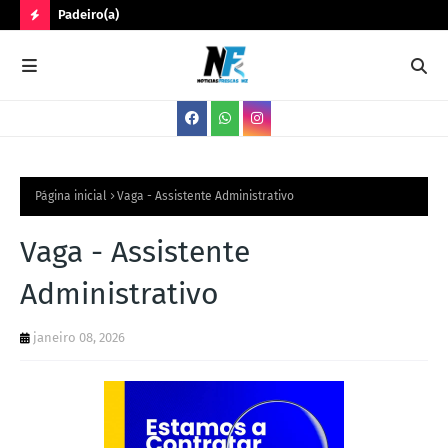
Padeiro(a)
Trê
N
O
V
A
S
V
Página inicial
Vaga - Assistente Administrativo
A
Vaga - Assistente
G
Administrativo
A
S
janeiro 08, 2026