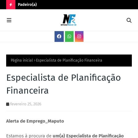
Padeiro(a)
Trê
N
O
V
A
S
V
Página inicial
Especialista de Planificação Financeira
A
Especialista de Planificação
G
Financeira
A
S
fevereiro 25, 2026
Alerta de Emprego_Maputo
Estamos à procura de
um(a) Especialista de Planificação