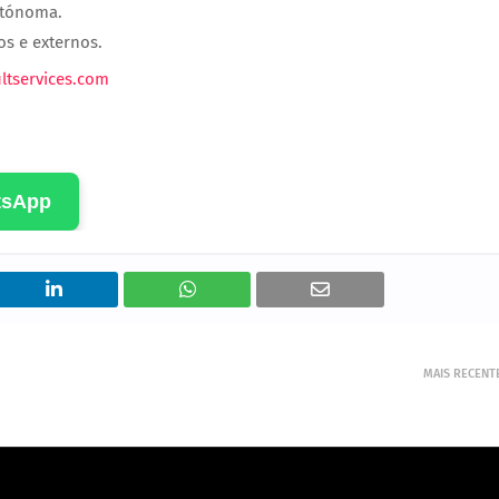
utónoma.
os e externos.
ltservices.com
tsApp
MAIS RECENT