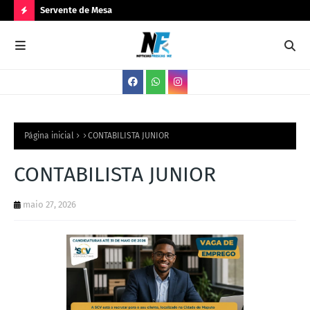
Servente de Mesa
PA
N
O
V
A
S
V
Página inicial
CONTABILISTA JUNIOR
A
CONTABILISTA JUNIOR
G
A
maio 27, 2026
S