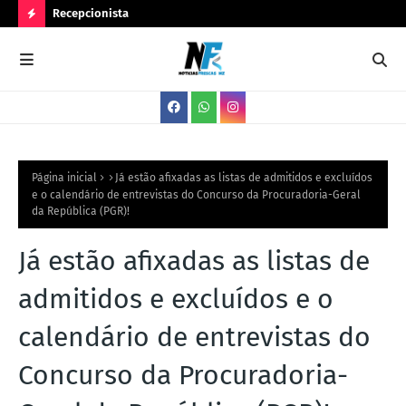
Recepcionista
Ser
N
O
V
A
S
V
Página inicial
Já estão afixadas as listas de admitidos e excluídos
e o calendário de entrevistas do Concurso da Procuradoria-Geral
A
da República (PGR)!
G
Já estão afixadas as listas de
A
S
admitidos e excluídos e o
calendário de entrevistas do
Concurso da Procuradoria-