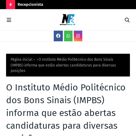
Recepcionista
Ser
N
O
V
A
S
V
Página inicial
O Instituto Médio Politécnico dos Bons Sinais
(IMPBS) informa que estão abertas candidaturas para diversas
A
posições
G
O Instituto Médio Politécnico
A
S
dos Bons Sinais (IMPBS)
informa que estão abertas
candidaturas para diversas