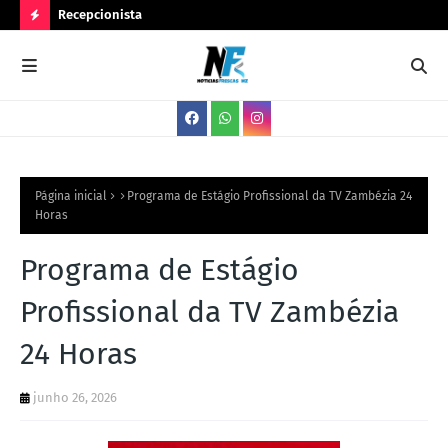
Recepcionista
Ser
N
O
V
A
S
V
Página inicial
Programa de Estágio Profissional da TV Zambézia 24
Horas
A
G
Programa de Estágio
A
Profissional da TV Zambézia
S
24 Horas
junho 26, 2026